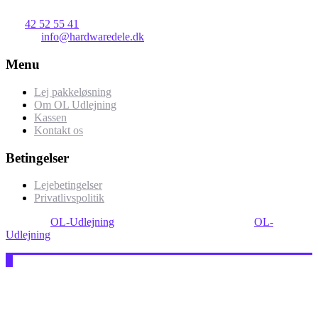
Tlf:
42 52 55 41
E-mail:
info@hardwaredele.dk
Menu
Lej pakkeløsning
Om OL Udlejning
Kassen
Kontakt os
Betingelser
Lejebetingelser
Privatlivspolitik
Drevet af
OL-Udlejning
| Alle rettigheder forbeholdt af
OL-
Udlejning