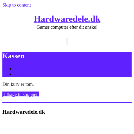
Skip to content
Hardwaredele.dk
Gamer computer efter dit ønske!
Skift
navigation
Kassen
Forside
Kassen
Din kurv er tom.
Tilbage til shoppen
Hardwaredele.dk
Svanegade 14
2640 Hedehusene
CVR 41485108